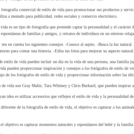
a fotografía comercial de estilo de vida para promocionar sus productos y servi
tiliza a menudo para publicidad, redes sociales y comercio electrónico.
 vida es un tipo de fotografía que pretende captar la personalidad y el carácter d
 espontáneas de familias y amigos, y retratos de individuos en un entorno relaja
 ten en cuenta los siguientes consejos: -Conoce al sujeto. -Busca la luz natural.
orno para contar una historia. -Edita tus fotos para mejorar su aspecto natural
de estilo de vida pueden incluir un día en la vida de una persona, una familia j
vida pueden proporcionar inspiración y consejos a los fotógrafos de estilo de vid
ajo de los fotógrafos de estilo de vida y proporcionar información sobre las últ
 de vida son Gray Malin, Tara Whitney y Chris Burkard, que pueden inspirar a l
an idea es utilizar accesorios que reflejen el estilo de vida y la personalidad de
diferente de la fotografía de estilo de vida, el objetivo es capturar a los animal
l objetivo es capturar momentos naturales y espontáneos del bebé y la familia