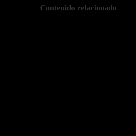
Contenido relacionado
Guía de precios de sesiones fotográficas en París 2
París Soñado: Su auténtica guía para el primer viaj