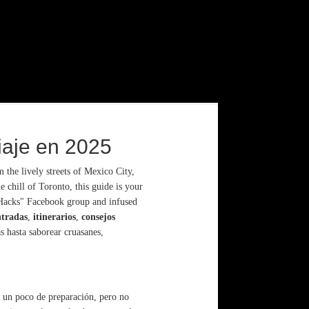
iaje en 2025
 the lively streets of Mexico City,
 chill of Toronto, this guide is your
& Hacks" Facebook group and infused
ntradas
,
itinerarios
,
consejos
s hasta saborear cruasanes,
 un poco de preparación, pero no