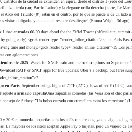
 distritos de la ciudad se extienden en espiral desde el distrito 1 (sede del Lo
 orilla izquierda (sur, Barrio Latino) y la elegante orilla derecha (norte, Le Ma
el Arco del Triunfo (8ª) están en el centro, por lo que se puede ir de un lado a
as visitas obligadas y deja que el resto se despliegue" (Emma Wright, 3d ago).
s
: Libro
entradas
60-90 days ahead for the Eiffel Tower (official site, summit
 by going early).<grok:render type="render_inline_citation">
5
The Paris Pass 
 saving time and money.<grok:render type="render_inline_citation">
19
Los prim
tar con aglomeraciones.
ptiembre de 2025
: Watch for SNCF train and metro disruptions on September 
ownload RATP or SNCF apps for live updates; Uber’s a backup, but fares surg
der_inline_citation">
2
po en París
: September brings highs of 71°F (22°C), lows of 55°F (13°C), an
Paquete a
armario cápsula
Unas zapatillas cómodas (las Vejas son el chic pari
n consejo de Sidney: "Un bolso cruzado con cremallera evita los carteristas" (
 y 30 € en monedas pequeñas para los cafés o mercados, ya que algunos lugare
as. La mayoría de los sitios aceptan Apple Pay o tarjetas, pero un viajero de T