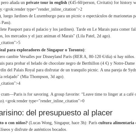
r, pero añada un
private tour in english
(€45-60/person, Civitatis) for history 
y.<grok:render type="render_inline_citation">
2
), luego Jardines de Luxemburgo para un picnic o espectáculos de marionetas pa
 Pass).
llete Passport para el palacio y los jardines). Tarde en Le Marais para comer fal
, los mercados y el jazz animan el Marais" (Lila Patel, 2d ago).
_citation">
5
ideal para exploradores de Singapur o Toronto)
:
 pero cambie Versalles por Disneyland París (RER A, 80-120 €/día) si hay niños.
ouis para probar el helado de chocolate negro de Berthillon (4 €) y Notre-Dame (
rdín del Palais Royal para disfrutar de un tranquilo picnic. A una pareja de Sy
día relajado" (Mia Thompson, 3d ago).
_citation">
4
 cram—Paris is for savoring. A group favorite: “Leave time to linger at a café o
go).<grok:render type="render_inline_citation">
0
isino: del presupuesto al placer
o o con niños?
(Lucas Wong, Singapur, hace 3h): París
cultura alimentaria
e
líseos y disfrute de auténticos bocados.