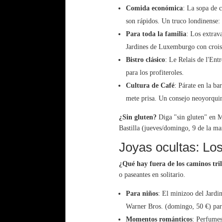
Comida económica
: La sopa de c
son rápidos. Un truco londinense:
Para toda la familia
: Los extrav
Jardines de Luxemburgo con croissa
Bistro clásico
: Le Relais de l'Entr
para los profiteroles.
Cultura de Café
: Párate en la b
mete prisa. Un consejo neoyorqui
¿Sin gluten?
Diga "sin gluten" en M
Bastilla (jueves/domingo, 9 de la ma
Joyas ocultas: Lo
¿Qué hay fuera de los caminos tri
o paseantes en solitario.
Para niños
: El minizoo del Jardin
Warner Bros. (domingo, 50 €) par
Momentos románticos
: Perfumes