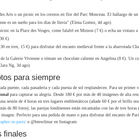
des Arts o un picnic en los cerezos en flor del Parc Monceau. El hallazgo de u
enne es un sueño para los días de lluvia" (Elena Gomez, 4d ago).
picnic en la Place des Vosges, come falafel en Miznon (7 €) o echa un vistazo a 
30 €).
30 en tren, 15 €) para disfrutar del encanto medieval frente a la abarrotada Cha
s de la Galerie Vivienne o tómate un chocolate caliente en Angelina (8 €). Un c
Clara Ng, 3d ago).
otos para siempre
 cada puente, cada panadería y cada puesta de sol resplandecen. Para un primer via
ional
para capturar su alegría. Desde 180 € por más de 40 imágenes de alta reso
 una sesión de 4 horas en tres lugares emblemáticos (añade 60 € por el brillo noc
más de 80 fotos); las parejas londinenses están encantadas con las de tres horas
a imagen. Perfecto para una pedida de mano o para disfrutar del encanto de París
apher-in-paris/
o @bmwilmar en Instagram.
 finales