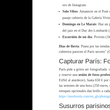
oro de Instagram.
Solo Vibes
: Amanecer en el Pont 
pasaje cubierto de la Galería Vivi
Domingo en Le Marais
: Haz un 
del jazz en el Duc des Lombards (
Excursión de un día
: Provins (1h
Días de lluvia
: Pasea por las tienda
cubiertos parecen el París secreto" (
Capturar París: F
París pide a gritos ser fotografiada:
y reserve una
sesión de fotos profes
Eiffel al atardecer), hasta 650 € por
las sesiones de una hora (250 euros, 
retoques opcionales dan brillo a cad
https://mosforela.com/en_gb/photogr
Susurros parisinos