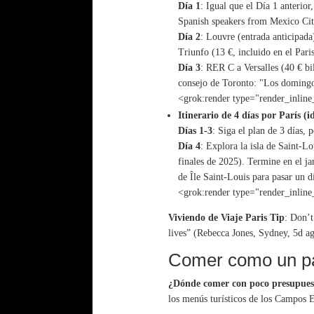
Día 1
: Igual que el Día 1 anterio
Spanish speakers from Mexico Cit
Día 2
: Louvre (entrada anticipada
Triunfo (13 €, incluido en el Paris
Día 3
: RER C a Versalles (40 € bi
consejo de Toronto: "Los domingos
<grok:render type="render_inline
Itinerario de 4 días por París (
Días 1-3
: Siga el plan de 3 días,
Día 4
: Explora la isla de Saint-L
finales de 2025). Termine en el ja
de Île Saint-Louis para pasar un 
<grok:render type="render_inline
Viviendo de Viaje Paris Tip
: Don’t
lives” (Rebecca Jones, Sydney, 5d a
Comer como un par
¿Dónde comer con poco presupuest
los menús turísticos de los Campos E