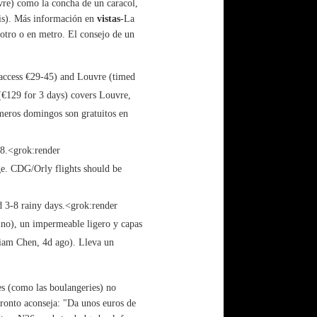
uvre) como la concha de un caracol,
rais). Más información en
vistas
-La
 otro o en metro. El consejo de un
 access €29-45) and Louvre (timed
(€129 for 3 days) covers Louvre,
eros domingos son gratuitos en
18.<grok:render
e. CDG/Orly flights should be
d 3-8 rainy days.<grok:render
sino), un impermeable ligero y capas
Liam Chen, 4d ago). Lleva un
s (como las boulangeries) no
oronto aconseja: "Da unos euros de