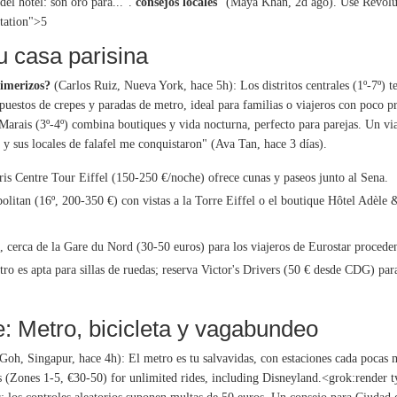
del hotel: son oro para...".
consejos locales
” (Maya Khan, 2d ago). Use Revolut
tation">
5
u casa parisina
rimerizos?
(Carlos Ruiz, Nueva York, hace 5h): Los distritos centrales (1º-7º) t
 puestos de crepes y paradas de metro, ideal para familias o viajeros con poco pr
 Marais (3º-4º) combina boutiques y vida nocturna, perfecto para parejas. Un vi
y sus locales de falafel me conquistaron" (Ava Tan, hace 3 días).
ris Centre Tour Eiffel (150-250 €/noche) ofrece cunas y paseos junto al Sena.
olitan (16º, 200-350 €) con vistas a la Torre Eiffel o el boutique Hôtel Adèle 
n, cerca de la Gare du Nord (30-50 euros) para los viajeros de Eurostar procede
tro es apta para sillas de ruedas; reserva Victor's Drivers (50 € desde CDG) para
 Metro, bicicleta y vagabundeo
Goh, Singapur, hace 4h): El metro es tu salvavidas, con estaciones cada poca
ass (Zones 1-5, €30-50) for unlimited rides, including Disneyland.<grok:render 