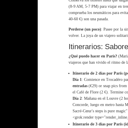
Conserva los billetes hasta que salg
(8-9 AM, 5-7 PM) para viajar en tren
comprueba los neumáticos para evitar
40-60 €) son una pasada.
Perderse (un poco)
: Pasee por la s
volver. La joya de un viajero solit
Itinerarios: Sabore
¿Qué puedo hacer en París?
(Maria
viajeros que han vivido el ritmo de 
Itinerario de 2 días por París 
Día 1
: Comience en Trocadéro para
entradas
(€29) or snap pics from 
el Café de Flore (2 €). Termine co
Día 2
: Mañana en el Louvre (2 hor
Concorde, luego en metro hasta M
Sacré-Cœur's steps is pure magic"
<grok:render type="render_inline
Itinerario de 3 días por París (