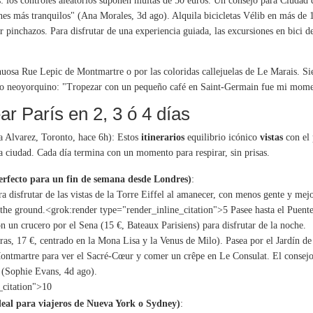
as: los controles aleatorios suponen multas de 50 euros. Un consejo para Ciudad 
es más tranquilos" (Ana Morales, 3d ago). Alquila bicicletas Vélib en más de 1
 pinchazos. Para disfrutar de una experiencia guiada, las excursiones en bici de
inuosa Rue Lepic de Montmartre o por las coloridas callejuelas de Le Marais. S
ario neoyorquino: "Tropezar con un pequeño café en Saint-Germain fue mi mom
ar París en 2, 3 ó 4 días
 Alvarez, Toronto, hace 6h): Estos
itinerarios
equilibrio icónico
vistas
con el 
la ciudad. Cada día termina con un momento para respirar, sin prisas.
(perfecto para un fin de semana desde Londres)
:
 disfrutar de las vistas de la Torre Eiffel al amanecer, con menos gente y mej
the ground.<grok:render type="render_inline_citation">
5
Pasee hasta el Puente
n un crucero por el Sena (15 €, Bateaux Parisiens) para disfrutar de la noche.
as, 17 €, centrado en la Mona Lisa y la Venus de Milo). Pasea por el Jardín de l
ontmartre para ver el Sacré-Cœur y comer un crêpe en Le Consulat. El consejo
 (Sophie Evans, 4d ago).
_citation">
10
ideal para viajeros de Nueva York o Sydney)
: