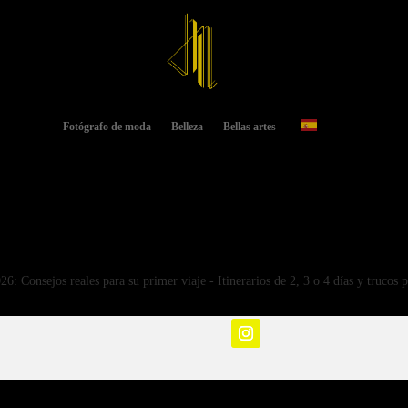
Fotógrafo de moda
Belleza
Bellas artes
6: Consejos reales para su primer viaje - Itinerarios de 2, 3 o 4 días y trucos 