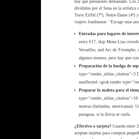
hay que pensárselo demasiado. Los 20
divididos por el Sena en la artística
Torre Eiffel (7ª), Notre-Dame (4ª) y 
viajero londinense: "Escoge unas poc
Entradas para lugares de interé
entry €17, skip Mona Lisa crowds
Versailles, and Arc de Triomphe,
algunos museos, pero hay que con
Preparación de la huelga de se
type="render_inline_citation">
3
D
unaffected.<grok:render type="ren
Preparar la maleta para el tiem
type="render_inline_citation">
10
neutras (bufandas, americanas). U
paraguas, si la lluvia se cuela.
¿Efectivo o tarjeta?
Guarda entre 20
aceptan tarjetas para compras pequeñ