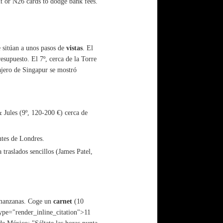
 or N26 cards to dodge bank fees.
e sitúan a unos pasos de
vistas
. El
esupuesto. El 7º, cerca de la Torre
ajero de Singapur se mostró
& Jules (9º, 120-200 €) cerca de
ntes de Londres.
 traslados sencillos (James Patel,
s manzanas. Coge un
carnet
(10
type="render_inline_citation">
11