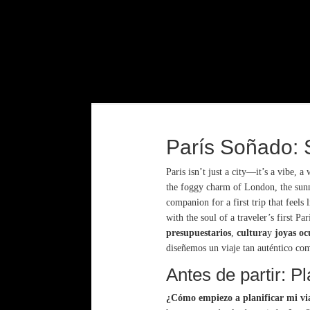
París Soñado: S
Paris isn’t just a city—it’s a vibe, 
the foggy charm of London, the sunny
companion for a first trip that feel
with the soul of a traveler’s first Pa
presupuestarios
,
cultura
y
joyas oc
diseñemos un viaje tan auténtico com
Antes de partir: P
¿Cómo empiezo a planificar mi via