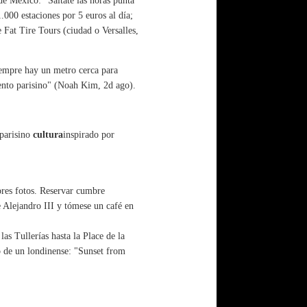
de México: "Sáltate las horas punta
.000 estaciones por 5 euros al día;
 Fat Tire Tours (ciudad o Versalles,
iempre hay un metro cerca para
ento parisino" (Noah Kim, 2d ago).
parisino
cultura
inspirado por
ores fotos. Reservar cumbre
 Alejandro III y tómese un café en
as Tullerías hasta la Place de la
 de un londinense: "Sunset from