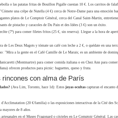
ebolla o las patatas fritas de Bouillon Pigalle cuestan 10 €. Los carritos de fal
 "Cómete una crêpe de Nutella (4 €) cerca de Notre-Dame para una emoción bar
agantes platos de Le Comptoir Général, cerca del Canal Saint-Martin, entretiene
nts de pistacho y caracoles de Du Pain et des Idées (3 €) son un éxito.
ecôte (7º) para comer filetes fritos (25 €, sin reserva). Llegue a la hora de apert
arra de Les Deux Magots y tómate un café con leche a 2 €, o quédate en una terra
no: "Mira a la gente en el Café Camille de Le Marais; es un ambiente de domi
anicaretti (Montmartre) para comer comida italiana o en Chez Ann para comer
ñana) ofrecen productos para picnic: baguettes, queso y fruta.
s rincones con alma de París
llados?
(Ava Lim, Toronto, hace 1d): Estos
joyas ocultas
capturan el encanto de
 d'Acclimatation (20 €/familia) o las exposiciones interactivas de la Cité des S
a mayores de 8 años.
 artesanales en el Museo Fragonard o cócteles en Le Comptoir Général. Las ca