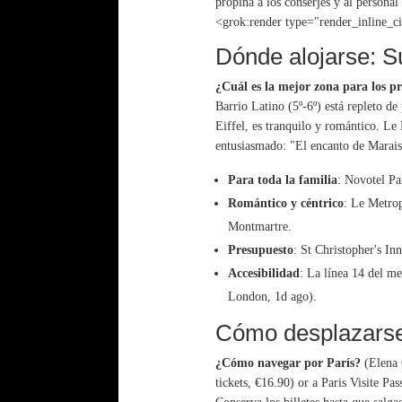
propina a los conserjes y al personal 
<grok:render type="render_inline_ci
Dónde alojarse: S
¿Cuál es la mejor zona para los p
Barrio Latino (5º-6º) está repleto de
Eiffel, es tranquilo y romántico. Le
entusiasmado: "El encanto de Marais 
Para toda la familia
: Novotel Pa
Romántico y céntrico
: Le Metrop
Montmartre.
Presupuesto
: St Christopher's In
Accesibilidad
: La línea 14 del me
London, 1d ago).
Cómo desplazarse:
¿Cómo navegar por París?
(Elena 
tickets, €16.90) or a Paris Visite P