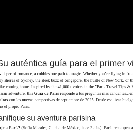
u auténtica guía para el primer v
a whisper of romance, a cobblestone path to magic. Whether you’re flying in from
 shores of Sydney, the sleek buzz of Singapore, the hustle of New York, or the
s like coming home. Inspired by the 41,000+ voices in the "Paris Travel Tips 
risian adventure, this
Guía de París
responde a tus preguntas más candentes...
e
ultas
-con las nuevas perspectivas de septiembre de 2025. Desde esquivar huelga
o el propio París.
lanifique su aventura parisina
je a París?
(Sofía Morales, Ciudad de México, hace 2 días): París recompensa