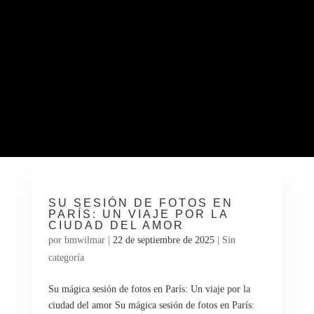
SU SESIÓN DE FOTOS EN
PARÍS: UN VIAJE POR LA
CIUDAD DEL AMOR
por
bmwilmar
|
22 de septiembre de 2025
|
Sin
categoría
Su mágica sesión de fotos en París: Un viaje por la
ciudad del amor Su mágica sesión de fotos en París: