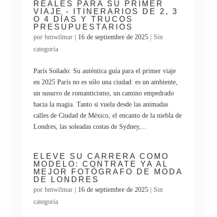
REALES PARA SU PRIMER
VIAJE - ITINERARIOS DE 2, 3
O 4 DÍAS Y TRUCOS
PRESUPUESTARIOS
por
bmwilmar
|
16 de septiembre de 2025
|
Sin
categoría
París Soñado: Su auténtica guía para el primer viaje
en 2025 París no es sólo una ciudad: es un ambiente,
un susurro de romanticismo, un camino empedrado
hacia la magia. Tanto si vuela desde las animadas
calles de Ciudad de México, el encanto de la niebla de
Londres, las soleadas costas de Sydney,...
ELEVE SU CARRERA COMO
MODELO: CONTRATE YA AL
MEJOR FOTÓGRAFO DE MODA
DE LONDRES
por
bmwilmar
|
16 de septiembre de 2025
|
Sin
categoría