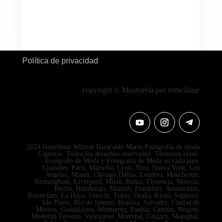
Política de privacidad
copyright © Mosforela por bmwilmar
2024 bmwilmar Wilmar Baracaldo Marin Fotografía de moda
Capturas. Todos los derechos reservados. Términos clave:
Fotógrafo de Moda y Fotografía de Moda en cada país.
Ciudades: París, Marsella, Lyon, Niza, Nueva York, Los
Ángeles, Miami, Chicago,Dallas, Londres, Manchester,
Birmingham, Liverpool, Milán, Roma, Florencia, Venecia,
Berlín, Hamburgo, Munich, Frankfurt, Ámsterdam,
Rotterdam, La Haya, Utrecht, Tokio, Osaka, Kioto, Sapporo,
São Paulo, Río de Janeiro, Brasilia, Salvador, Ciudad de
México, Guadalajara, Monterrey, Puebla, Cancún, Bogotá,
Medellín Toronto, Vancouver, Montreal, Calgary, Shanghai,