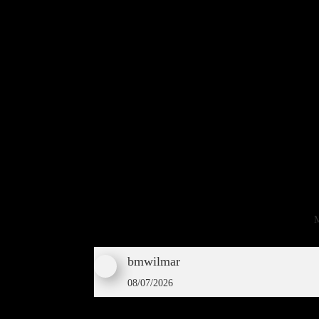
M
bmwilmar
08/07/2026