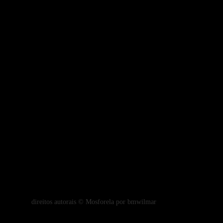
..
e, um...
direitos autorais
© M
osforela por bmwilmar