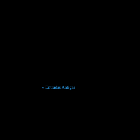
Guia de preços de sessões de fotos em Paris 2025-2
Paris Dreamed: Your Authentic First-Trip Guide fo
« Entradas Antigas