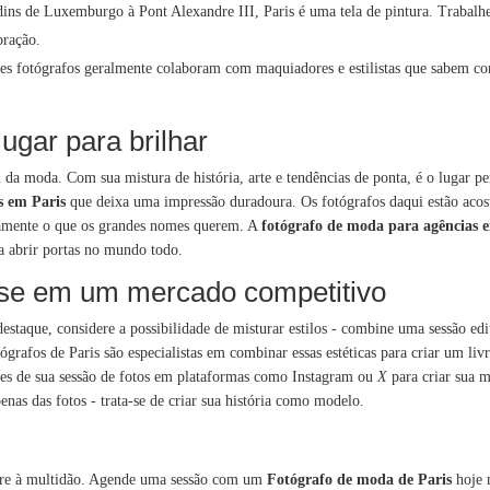
dins de Luxemburgo à Pont Alexandre III, Paris é uma tela de pintura. Trabalh
bração.
es fotógrafos geralmente colaboram com maquiadores e estilistas que sabem co
lugar para brilhar
 da moda. Com sua mistura de história, arte e tendências de ponta, é o lugar pe
s em Paris
que deixa uma impressão duradoura. Os fotógrafos daqui estão acos
atamente o que os grandes nomes querem. A
fotógrafo de moda para agências 
a abrir portas no mundo todo.
se em um mercado competitivo
destaque, considere a possibilidade de misturar estilos - combine uma sessão edi
rafos de Paris são especialistas em combinar essas estéticas para criar um livro
res de sua sessão de fotos em plataformas como Instagram ou
X
para criar sua m
enas das fotos - trata-se de criar sua história como modelo.
ture à multidão. Agende uma sessão com um
Fotógrafo de moda de Paris
hoje 