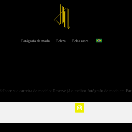
Fotógrafo de moda
Beleza
Belas artes
elhore sua carreira de modelo: Reserve já o melhor fotógrafo de moda em Par