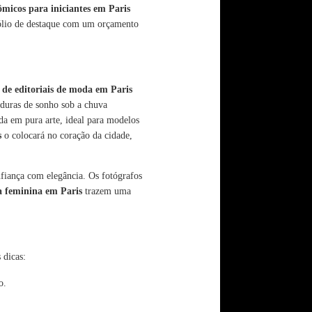
micos para iniciantes em Paris
tfólio de destaque com um orçamento
 de editoriais de moda em Paris
lduras de sonho sob a chuva
da em pura arte, ideal para modelos
s
o colocará no coração da cidade,
iança com elegância. Os fotógrafos
a feminina em Paris
trazem uma
 dicas:
o.