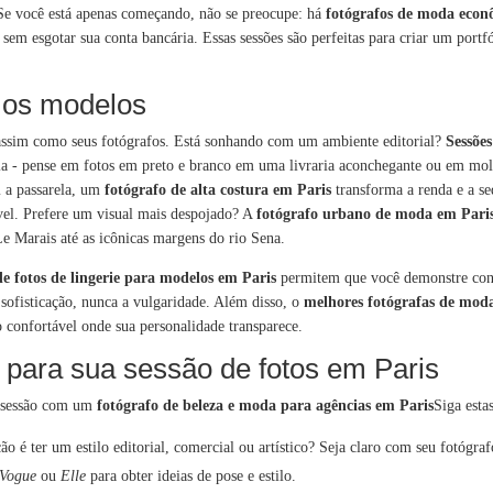
Se você está apenas começando, não se preocupe: há
fotógrafos de moda econô
 sem esgotar sua conta bancária. Essas sessões são perfeitas para criar um por
s os modelos
l, assim como seus fotógrafos. Está sonhando com um ambiente editorial?
Sessões
ória - pense em fotos em preto e branco em uma livraria aconchegante ou em mo
m a passarela, um
fotógrafo de alta costura em Paris
transforma a renda e a se
vel. Prefere um visual mais despojado? A
fotógrafo urbano de moda em Pari
Le Marais até as icônicas margens do rio Sena.
de fotos de lingerie para modelos em Paris
permitem que você demonstre conf
 sofisticação, nunca a vulgaridade. Além disso, o
melhores fotógrafas de mod
 confortável onde sua personalidade transparece.
para sua sessão de fotos em Paris
a sessão com um
fotógrafo de beleza e moda para agências em Paris
Siga estas
ção é ter um estilo editorial, comercial ou artístico? Seja claro com seu fotógraf
Vogue
ou
Elle
para obter ideias de pose e estilo.