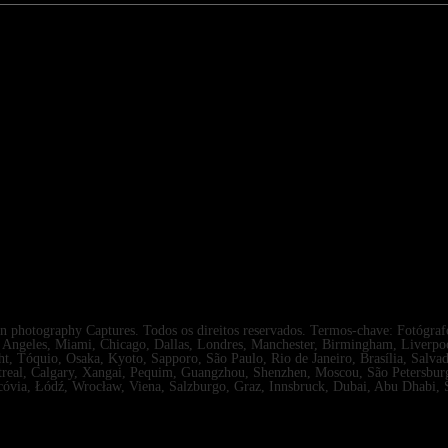
hotography Captures. Todos os direitos reservados. Termos-chave: Fotógrafo
s Angeles, Miami, Chicago, Dallas, Londres, Manchester, Birmingham, Liverp
t, Tóquio, Osaka, Kyoto, Sapporo, São Paulo, Rio de Janeiro, Brasília, Salva
real, Calgary, Xangai, Pequim, Guangzhou, Shenzhen, Moscou, São Petersburg
cóvia, Łódź, Wrocław, Viena, Salzburgo, Graz, Innsbruck, Dubai, Abu Dhabi,