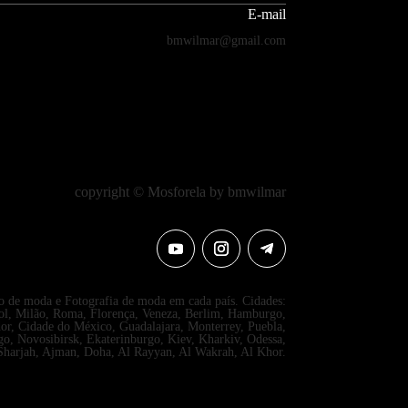
E-mail
bmwilmar@gmail.com
copyright © Mosforela by bmwilmar
 de moda e Fotografia de moda em cada país. Cidades:
ool, Milão, Roma, Florença, Veneza, Berlim, Hamburgo,
dor, Cidade do México, Guadalajara, Monterrey, Puebla,
o, Novosibirsk, Ekaterinburgo, Kiev, Kharkiv, Odessa,
 Sharjah, Ajman, Doha, Al Rayyan, Al Wakrah, Al Khor.