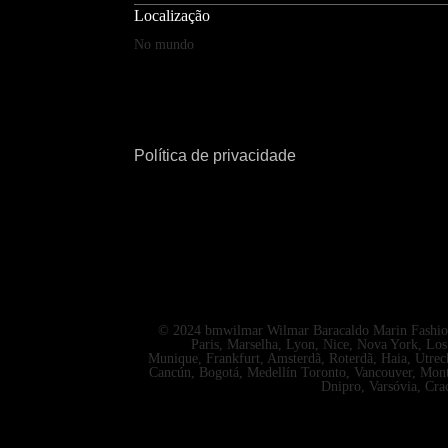
Localização
No mundo
Política de privacidade
© 2024 bmwilmar Wilmar Baracaldo Marin Fashion p
Paris, Marselha, Lyon, Nice, Nova York, Lo
Munique, Frankfurt, Amsterdã, Roterdã, Haia, Utrech
Cancún, Bogotá, Medellín Toronto, Vancouver, Mont
Dnipro, Varsóvia, Cra