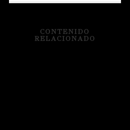
CONTENIDO
RELACIONADO
Libera tu potencial como modelo con el mejor
fotógrafo de moda de Londres Listo para
dominar la escena de la moda como...